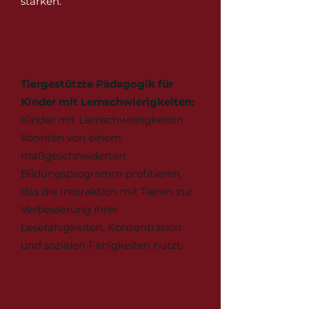
stärken.
Tiergestützte Pädagogik für
Kinder mit Lernschwierigkeiten:
Kinder mit Lernschwierigkeiten
könnten von einem
maßgeschneiderten
Bildungsprogramm profitieren,
das die Interaktion mit Tieren zur
Verbesserung ihrer
Lesefähigkeiten, Konzentration
und sozialen Fähigkeiten nutzt.